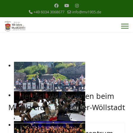
+49 6034 3068677
info@mv1905.de
Herzlich Willkommen beim
Musikverein 1905 Ober-Wöllstadt
e.V.