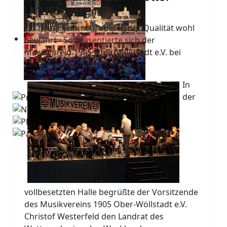
„MUSIKvereinT“
Ein neuer Rahmen, aber in der Qualität wohl
bewährt - So präsentierte sich der
Musikverein 1905 Ober-Wöllstadt e.V. bei
seinem diesjährigen Konzert.
In
der
vollbesetzten Halle begrüßte der Vorsitzende
des Musikvereins 1905 Ober-Wöllstadt e.V.
Christof Westerfeld den Landrat des