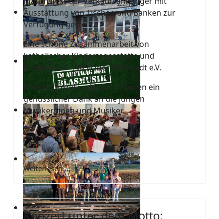
Martinsfest der Verkaufsanhänger mit
Ausstattung von Tischen und Bänken zur
Verfügung gestellt.
Eine schöne Zusammenarbeit von
katholischer Kindertagesstätte und
Musikverein 1905 Ober-Wöllstadt e.V.
Martinsbrezel und Punsch waren ein
genüsslicher Dank an die jungen
Musikerinnen und Musiker.
Weiterlesen ...
Konzert unter dem Motto: