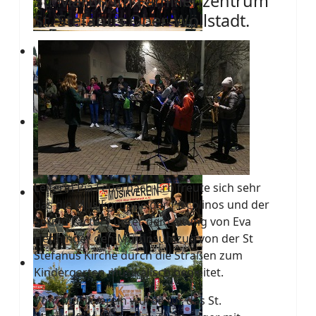
St. Martin im Familienzentrum
St. Stefanus Ober-Wöllstadt.
Leiterin Pia Feuerbach-Erb freute sich sehr
das die Musikgruppe der Piccolinos und der
Sound Factory unter der Leitung von Eva
Henninger den Martinsumzug von der St
Stefanus Kirche durch die Straßen zum
Kindergarten musikalisch begleitet.
Vom Musikverein wurde für das St.