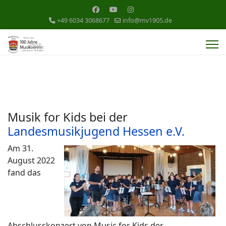
+49 6034 3068677
info@mv1905.de
Musik for Kids bei der
Landesmusikjugend Hessen e.V.
Am 31.
August 2022
fand das
Abschlusskonzert von Music for Kids der