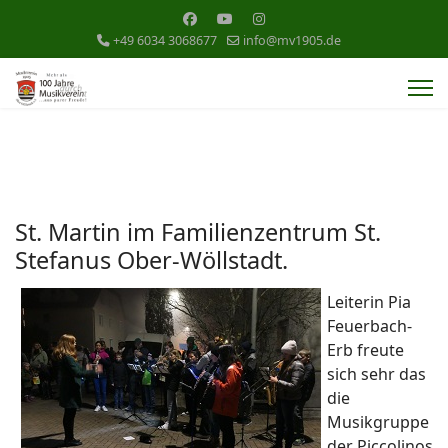
+49 6034 3068677
info@mv1905.de
St. Martin im Familienzentrum St.
Stefanus Ober-Wöllstadt.
Leiterin Pia
Feuerbach-
Erb freute
sich sehr das
die
Musikgruppe
der Piccolinos