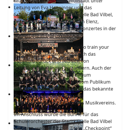
Musikvereins 1905 Ober-Wöllstadt unter
Leitung von Eva Henninger und das
Schülerorchester der Stadtkapelle Bad Vilbel,
unter der Leitung von Christoph Elenz,
während ihres Gemeinschaftskonzertes in der
Römerhalle in Ober-Wöllstadt.
Zu den Soundtracks aus „How to train your
dragon“ und „Frozen“ lehnte sich das
Puplikum zurück und ließ sich von
mitreißenden Klängen verzaubern. Auch der
Ausruf „Ghost Busters“ wurde zum
gleichnamigen Titel lautstark vom Publikum
mit gerufen. Aufgeführt wurde das bekannte
Theme sowie Jurassic Park vom
Schülerorchester Piccolinos des Musikvereins.
Im Anschluss wurde die Bühne für das
Schülerorchester der Stadtkapelle Bad Vilbel
geräumt, welche mit den Titeln „Checkpoint“