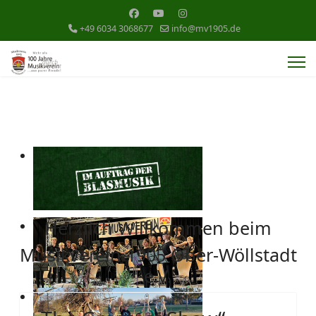
+49 6034 3068677
info@mv1905.de
Herzlich Willkommen beim
Musikverein 1905 Ober-Wöllstadt
e.V.