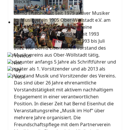
Weckler.
Bernd Eisenhut ist seit 1975 aktiver Musiker
im Musikverein 1905 Ober-Wöllstadt e.V. am
Tenorhorn. 1986 absolvierte er eine
Dirigentenausbildung und ist seit 1993
Vizedirigent des Vereins. Von 1993 bis Juli
2022 war Bernd Eisenhut im Vorstand des
Musikvereins aus Ober-Wöllstadt tätig,
darunter anfangs 5 Jahre als Schriftführer und
später als 1. Vorsitzender und ab 2013 als
Vorstand Musik und Vorsitzender des Vereins.
Das sind über 26 Jahre ehrenamtliche
Vorstandstätigkeit mit aktivem nachhaltigem
Engagement in einer verantwortlichen
Position. In dieser Zeit hat Bernd Eisenhut die
Veranstaltungsreihe „Musik im Hof“ über
mehrere Jahre organisiert. Die
Freundschaftspflege mit dem Partnerverein