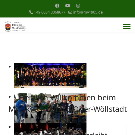
+49 6034 3068677
info@mv1905.de
Herzlich Willkommen beim
Musikverein 1905 Ober-Wöllstadt
e.V.