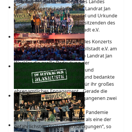
Eisenhut mit dem Ehrenbrief des Landes
Hessen ausgezeichnet worden. Landrat Jan
Weckler überreichte Ehrennadel und Urkunde
an den langjährigen Vereinsvorsitzenden des
Musikvereins 1905 Ober-Wöllstadt e.V.
In seinem Grußwort, während des Konzerts
des Musikvereins 1905 Ober-Wöllstadt e.V. am
vergangenen Wochenende, hob Landrat Jan
Weckler die große Bedeutung der
Musikvereine für das kulturelle und
gesellschaftliche Leben hervor und bedankte
sich bei den Vereinsvertretern für ihr großes
ehrenamtliches Engagement. „Gerade die
Musikvereine waren in den vergangenen zwei
Jahren besonders stark von den
Einschränkungen aufgrund der Pandemie
betroffen, galt doch Musizieren als eine der
gefährlichsten Freizeitbeschäftigungen“, so