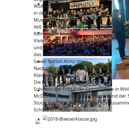
Wöllstädter Konzerts lag komplett
in den Händen der jungen
Musikerinnen und Musiker und
ließ viele Zuhörer in die
Römerhalle kommen.
Viele Gesichter blickten zur Bühne
und Musik erfüllte den Raum als
das Blechbläserensemble mit
Seven Nation Army den
Nachmittag mit fulminantem
Klang eröffnete.
Die Bläser-AG, bestehend aus
Schülern der Fritz-Erler-Grundschule in Wö
McDonald, Spannenlanger Hansel und der Si
Stück, Fluch der Karibik, haben sie zusam
Schülerorchester überlassen.