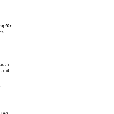
ag für
es
 auch
t mit
r
 Tag