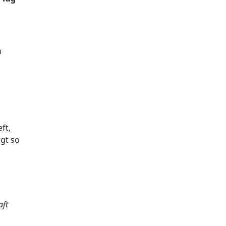
n
ft,
rgt so
aft