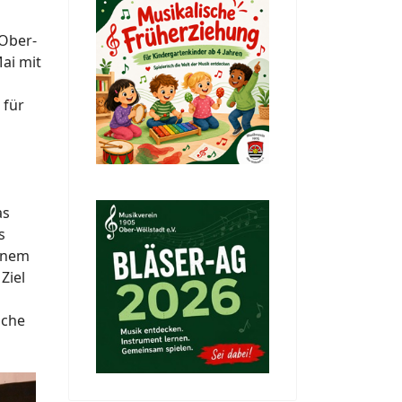
 Ober-
ai mit
 für
as
s
einem
Ziel
sche