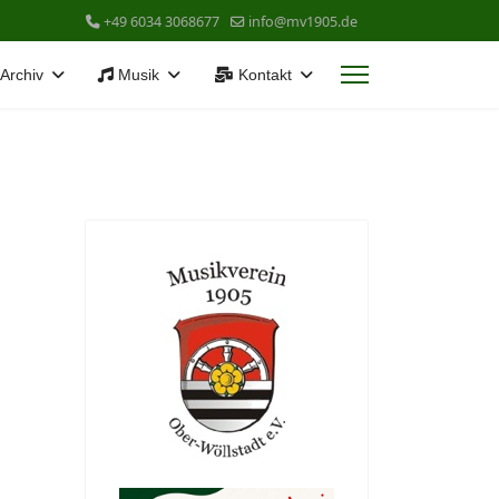
+49 6034 3068677
info@mv1905.de
Archiv
Musik
Kontakt