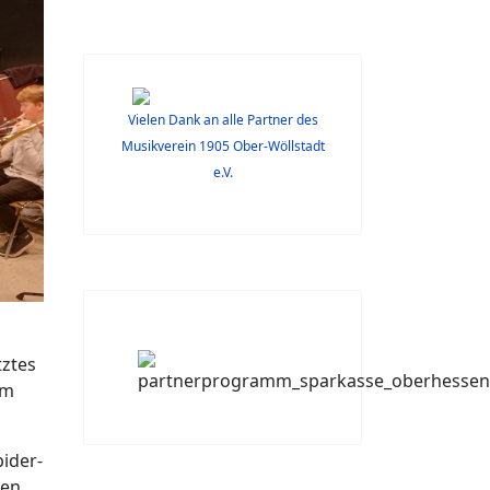
Vielen Dank an alle Partner des
Musikverein 1905 Ober-Wöllstadt
e.V.
tztes
em
ider-
gen